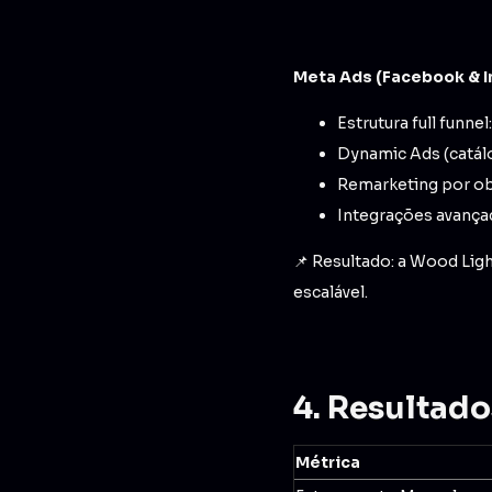
Meta Ads (Facebook & I
Estrutura full funn
Dynamic Ads (catál
Remarketing por ob
Integrações avançad
📌 Resultado: a Wood Ligh
escalável.
4. Resultad
Métrica