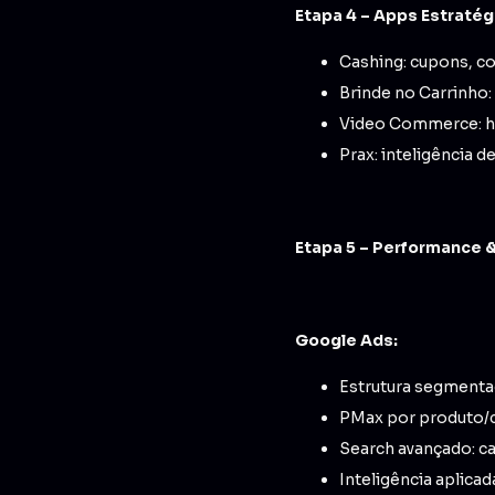
Etapa 4 – Apps Estraté
Cashing: cupons, co
Brinde no Carrinho:
Video Commerce: hu
Prax: inteligência 
Etapa 5 – Performance 
Google Ads:
Estrutura segmentad
PMax por produto/c
Search avançado: c
Inteligência aplica