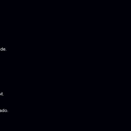
ade.
M.
ado.