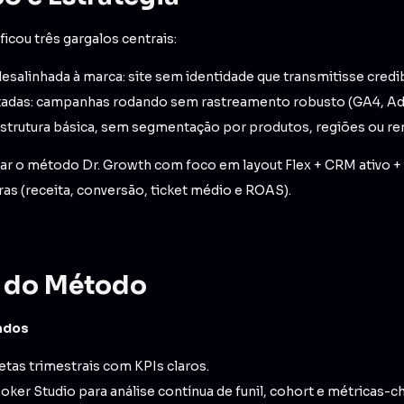
icou três gargalos centrais:
desalinhada à marca: site sem identidade que transmitisse credibi
adas: campanhas rodando sem rastreamento robusto (GA4, Ads
 estrutura básica, sem segmentação por produtos, regiões ou re
ar o método Dr. Growth com foco em layout Flex + CRM ativo + m
ras (receita, conversão, ticket médio e ROAS).
o do Método
Dados
tas trimestrais com KPIs claros.
oker Studio para análise contínua de funil, cohort e métricas-c