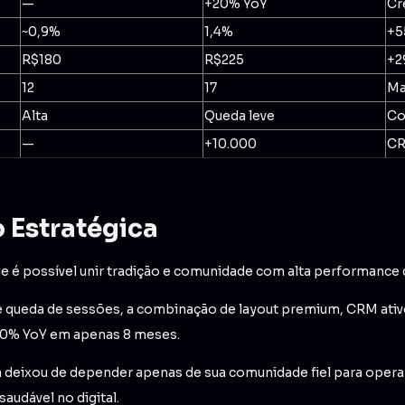
—
+20% YoY
Cr
~0,9%
1,4%
+5
R$180
R$225
+2
12
17
Ma
Alta
Queda leve
Co
—
+10.000
CR
 Estratégica
 é possível unir tradição e comunidade com alta performance d
ueda de sessões, a combinação de layout premium, CRM ativo 
20% YoY em apenas 8 meses.
ca deixou de depender apenas de sua comunidade fiel para opera
audável no digital.