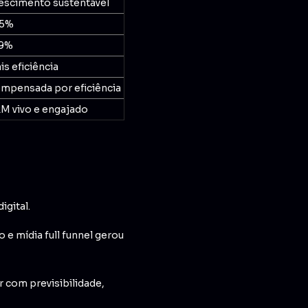
escimento sustentável
5%
9%
is eficiência
mpensada por eficiência
M vivo e engajado
igital.
e mídia full funnel gerou
r com previsibilidade,