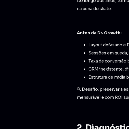
Ao longo dos anos, torno
na cena do skate.
Antes da Dr. Growth:
Layout defasado e 
Sessões em queda, 
Taxa de conversão b
CRM inexistente, di
Estrutura de mídia 
🔍 Desafio: preservar a e
mensurável e com ROI sus
2. Diagnósti