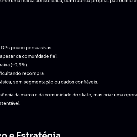
u-se uma marca consolidada, com fábrica própria, patrocínio de
PDPs pouco persuasivas.
apesar da comunidade fiel.
aixa (~0,9%).
ficultando recompra.
básica, sem segmentação ou dados confiáveis.
ssência da marca e da comunidade do skate, mas criar uma operaç
tentável.
co e Estratégia