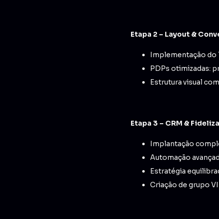
Etapa 2 – Layout & Con
Implementação do 
PDPs otimizadas: pr
Estrutura visual co
Etapa 3 – CRM & Fideliz
Implantação complet
Automação avançada
Estratégia equilib
Criação de grupo V