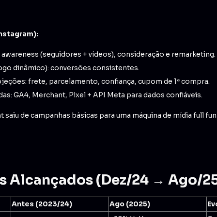
nstagram):
el: awareness (seguidores + vídeos), consideração e remarketing.
ogo dinâmico): conversões consistentes.
jeções: frete, parcelamento, confiança, cupom de 1ª compra.
as: GA4, Merchant, Pixel + API Meta para dados confiáveis.
t saiu de campanhas básicas para uma máquina de mídia full fun
os Alcançados (Dez/24 → Ago/2
Antes (2023/24)
Ago (2025)
Ev