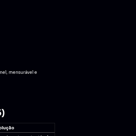
nel, mensurável e
5)
olução